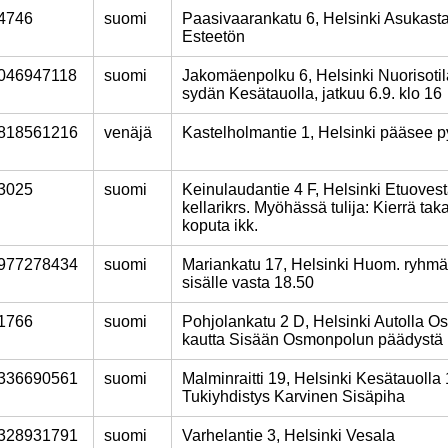
4746
suomi
Paasivaarankatu 6, Helsinki Asukasta
Esteetön
046947118
suomi
Jakomäenpolku 6, Helsinki Nuorisot
sydän Kesätauolla, jatkuu 6.9. klo 16
818561216
venäjä
Kastelholmantie 1, Helsinki pääsee py
3025
suomi
Keinulaudantie 4 F, Helsinki Etuovest
kellarikrs. Myöhässä tulija: Kierrä tak
koputa ikk.
977278434
suomi
Mariankatu 17, Helsinki Huom. ryhmä
sisälle vasta 18.50
1766
suomi
Pohjolankatu 2 D, Helsinki Autolla O
kautta Sisään Osmonpolun päädystä
336690561
suomi
Malminraitti 19, Helsinki Kesätauolla 1
Tukiyhdistys Karvinen Sisäpiha
328931791
suomi
Varhelantie 3, Helsinki Vesala