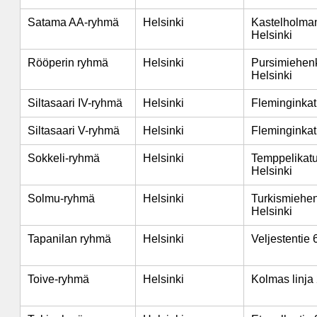
Satama AA-ryhmä
Helsinki
Kastelholman
Helsinki
Rööperin ryhmä
Helsinki
Pursimiehenk
Helsinki
Siltasaari IV-ryhmä
Helsinki
Fleminginkat
Siltasaari V-ryhmä
Helsinki
Fleminginkat
Sokkeli-ryhmä
Helsinki
Temppelikatu
Helsinki
Solmu-ryhmä
Helsinki
Turkismiehen
Helsinki
Tapanilan ryhmä
Helsinki
Veljestentie 
Toive-ryhmä
Helsinki
Kolmas linja 