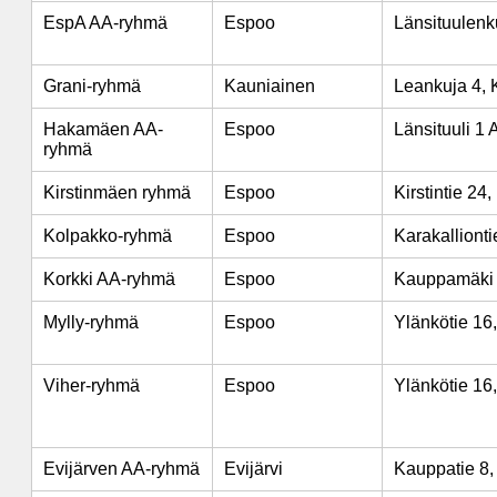
EspA AA-ryhmä
Espoo
Länsituulenk
Grani-ryhmä
Kauniainen
Leankuja 4, 
Hakamäen AA-
Espoo
Länsituuli 1 
ryhmä
Kirstinmäen ryhmä
Espoo
Kirstintie 24
Kolpakko-ryhmä
Espoo
Karakalliont
Korkki AA-ryhmä
Espoo
Kauppamäki 
Mylly-ryhmä
Espoo
Ylänkötie 16
Viher-ryhmä
Espoo
Ylänkötie 16
Evijärven AA-ryhmä
Evijärvi
Kauppatie 8, 