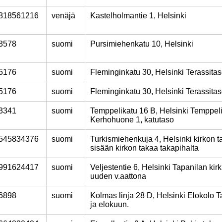
818561216
venäjä
Kastelholmantie 1, Helsinki
3578
suomi
Pursimiehenkatu 10, Helsinki
5176
suomi
Fleminginkatu 30, Helsinki Terassita
5176
suomi
Fleminginkatu 30, Helsinki Terassita
3341
suomi
Temppelikatu 16 B, Helsinki Temppeli
Kerhohuone 1, katutaso
545834376
suomi
Turkismiehenkuja 4, Helsinki kirkon 
sisään kirkon takaa takapihalta
991624417
suomi
Veljestentie 6, Helsinki Tapanilan kirk
uuden v.aattona
6898
suomi
Kolmas linja 28 D, Helsinki Elokolo T
ja elokuun.