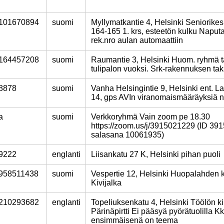
101670894
suomi
Myllymatkantie 4, Helsinki Seniorik
164-165 1. krs, esteetön kulku Naput
rek.nro aulan automaattiin
164457208
suomi
Raumantie 3, Helsinki Huom. ryhmä t
tulipalon vuoksi. Srk-rakennuksen tak
8878
suomi
Vanha Helsingintie 9, Helsinki ent. L
14, gps AVIn viranomaismääräyksiä 
a
suomi
Verkkoryhmä Vain zoom pe 18.30
https://zoom.us/j/3915021229 (ID 39
salasana 10061935)
9222
englanti
Liisankatu 27 K, Helsinki pihan puoli
958511438
suomi
Vespertie 12, Helsinki Huopalahden k
Kivijalka
210293682
englanti
Topeliuksenkatu 4, Helsinki Töölön ki
Pärinäpirtti Ei pääsyä pyörätuolilla Kk
ensimmäisenä on teema