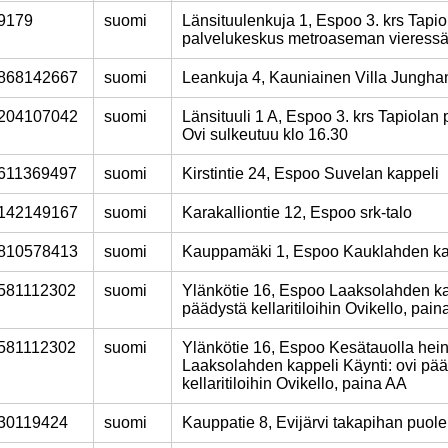
9179
suomi
Länsituulenkuja 1, Espoo 3. krs Tapio
palvelukeskus metroaseman vieress
868142667
suomi
Leankuja 4, Kauniainen Villa Jungha
204107042
suomi
Länsituuli 1 A, Espoo 3. krs Tapiolan
Ovi sulkeutuu klo 16.30
611369497
suomi
Kirstintie 24, Espoo Suvelan kappeli
142149167
suomi
Karakalliontie 12, Espoo srk-talo
810578413
suomi
Kauppamäki 1, Espoo Kauklahden ka
581112302
suomi
Ylänkötie 16, Espoo Laaksolahden ka
päädystä kellaritiloihin Ovikello, pai
581112302
suomi
Ylänkötie 16, Espoo Kesätauolla hei
Laaksolahden kappeli Käynti: ovi pä
kellaritiloihin Ovikello, paina AA
30119424
suomi
Kauppatie 8, Evijärvi takapihan puole