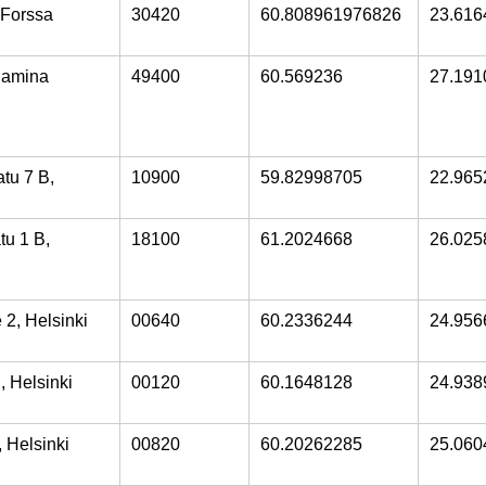
 Forssa
30420
60.808961976826
23.616
 Hamina
49400
60.569236
27.191
tu 7 B,
10900
59.82998705
22.965
u 1 B,
18100
61.2024668
26.025
 2, Helsinki
00640
60.2336244
24.956
, Helsinki
00120
60.1648128
24.938
, Helsinki
00820
60.20262285
25.060