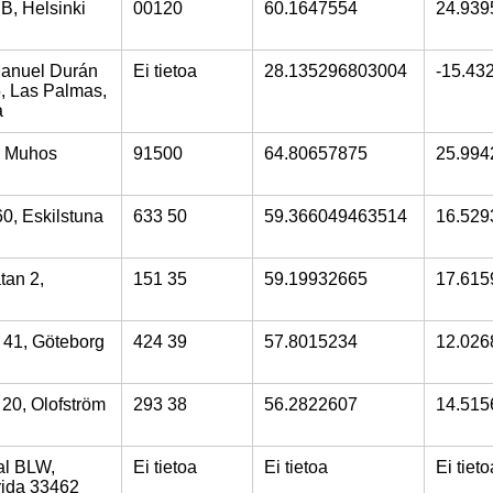
B, Helsinki
00120
60.1647554
24.939
Manuel Durán
Ei tietoa
28.135296803004
-15.43
, Las Palmas,
a
, Muhos
91500
64.80657875
25.994
0, Eskilstuna
633 50
59.366049463514
16.529
tan 2,
151 35
59.19932665
17.615
 41, Göteborg
424 39
57.8015234
12.026
 20, Olofström
293 38
56.2822607
14.515
al BLW,
Ei tietoa
Ei tietoa
Ei tieto
rida 33462