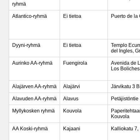
ryhmä
Atlantico-ryhmä
Ei tietoa
Puerto de la 
Dyyni-ryhmä
Ei tietoa
Templo Ecum
del Ingles, 
Aurinko AA-ryhmä
Fuengirola
Avenida de L
Los Boliches
Alajärven AA-ryhmä
Alajärvi
Järvikatu 3 B 
Alavuden AA-ryhmä
Alavus
Petäjistöntie
Myllykosken ryhmä
Kouvola
Paperitehtaan
Kouvola
AA Koski-ryhmä
Kajaani
Kalliokatu 7,