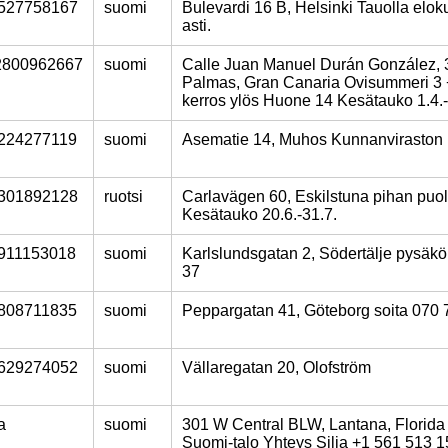
527758167
suomi
Bulevardi 16 B, Helsinki Tauolla elo
asti.
2800962667
suomi
Calle Juan Manuel Durán González, 
Palmas, Gran Canaria Ovisummeri 3 
kerros ylös Huone 14 Kesätauko 1.4.
224277119
suomi
Asematie 14, Muhos Kunnanviraston k
301892128
ruotsi
Carlavägen 60, Eskilstuna pihan puol
Kesätauko 20.6.-31.7.
911153018
suomi
Karlslundsgatan 2, Södertälje pysäkö
37
808711835
suomi
Peppargatan 41, Göteborg soita 070
629274052
suomi
Vällaregatan 20, Olofström
a
suomi
301 W Central BLW, Lantana, Florid
Suomi-talo Yhteys Silja +1 561 513 