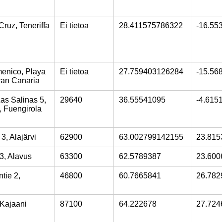
Cruz, Teneriffa
Ei tietoa
28.411575786322
-16.55
enico, Playa
Ei tietoa
27.759403126284
-15.56
Gran Canaria
as Salinas 5,
29640
36.55541095
-4.615
, Fuengirola
3, Alajärvi
62900
63.002799142155
23.815
 3, Alavus
63300
62.5789387
23.600
tie 2,
46800
60.7665841
26.782
 Kajaani
87100
64.222678
27.724