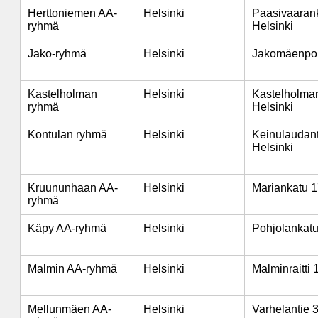
Herttoniemen AA-
Helsinki
Paasivaarank
ryhmä
Helsinki
Jako-ryhmä
Helsinki
Jakomäenpolk
Kastelholman
Helsinki
Kastelholman
ryhmä
Helsinki
Kontulan ryhmä
Helsinki
Keinulaudant
Helsinki
Kruununhaan AA-
Helsinki
Mariankatu 1
ryhmä
Käpy AA-ryhmä
Helsinki
Pohjolankatu
Malmin AA-ryhmä
Helsinki
Malminraitti 
Mellunmäen AA-
Helsinki
Varhelantie 3