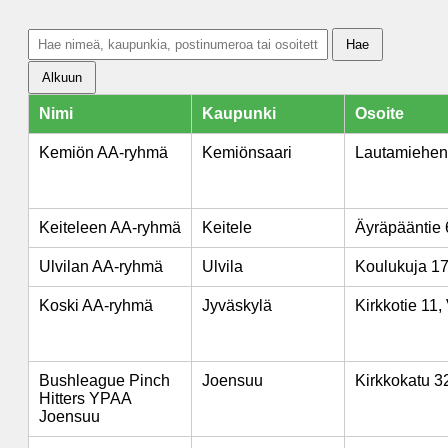
Hae
Alkuun
Nimi
Kaupunki
Osoite
Kemiön AA-ryhmä
Kemiönsaari
Lautamiehent
Keiteleen AA-ryhmä
Keitele
Äyräpääntie 6
Ulvilan AA-ryhmä
Ulvila
Koulukuja 17,
Koski AA-ryhmä
Jyväskylä
Kirkkotie 11,
Bushleague Pinch
Joensuu
Kirkkokatu 3
Hitters YPAA
Joensuu