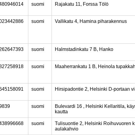
480946014
suomi
Rajakatu 11, Forssa Tölö
023442886
suomi
Vallikatu 4, Hamina piharakennus
262647393
suomi
Halmstadinkatu 7 B, Hanko
827258918
suomi
Maaherrankatu 1 B, Heinola tupakka
645158091
suomi
Hirsipadontie 2, Helsinki D-portaan v
9839
suomi
Bulevardi 16 , Helsinki Kellaritila, kä
kautta
438996668
suomi
Tulisuontie 2, Helsinki Roihuvuoren k
aulakahvio