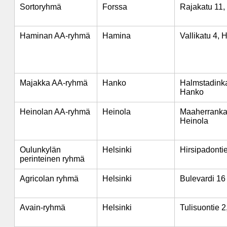
Sortoryhmä
Forssa
Rajakatu 11,
Haminan AA-ryhmä
Hamina
Vallikatu 4,
Majakka AA-ryhmä
Hanko
Halmstadinka
Hanko
Heinolan AA-ryhmä
Heinola
Maaherrankat
Heinola
Oulunkylän
Helsinki
Hirsipadontie
perinteinen ryhmä
Agricolan ryhmä
Helsinki
Bulevardi 16 
Avain-ryhmä
Helsinki
Tulisuontie 2