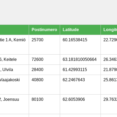
Postinumero
Latitude
Longit
ie 1 A, Kemiö
25700
60.16538415
22.729
, Keitele
72600
63.181810050664
26.346
 Ulvila
28400
61.42993115
21.879
 Vaajakoski
40800
62.2467643
25.861
2, Joensuu
80100
62.6053906
29.763