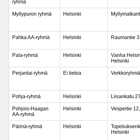
ryhmä
Myllypuron ryhmä
Helsinki
Myllymatkanti
Pahka AA-ryhmä
Helsinki
Raumantie 3,
Pala-ryhmä
Helsinki
Vanha Helsin
Helsinki
Perjantai-ryhmä
Ei tietoa
Verkkoryhmä
Pohja-ryhmä
Helsinki
Liisankatu 27
Pohjois-Haagan
Helsinki
Vespertie 12,
AA-ryhmä
Pärinä-ryhmä
Helsinki
Topeliuksenk
Helsinki