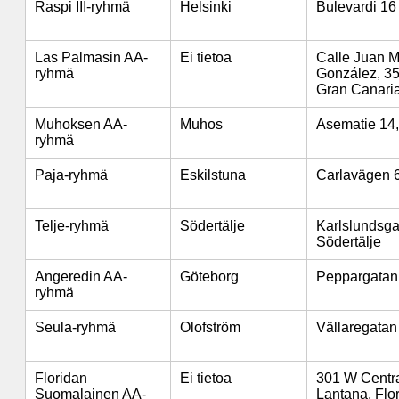
Raspi III-ryhmä
Helsinki
Bulevardi 16 
Las Palmasin AA-
Ei tietoa
Calle Juan 
ryhmä
González, 35
Gran Canari
Muhoksen AA-
Muhos
Asematie 14
ryhmä
Paja-ryhmä
Eskilstuna
Carlavägen 6
Telje-ryhmä
Södertälje
Karlslundsga
Södertälje
Angeredin AA-
Göteborg
Peppargatan
ryhmä
Seula-ryhmä
Olofström
Vällaregatan
Floridan
Ei tietoa
301 W Centr
Suomalainen AA-
Lantana, Flo