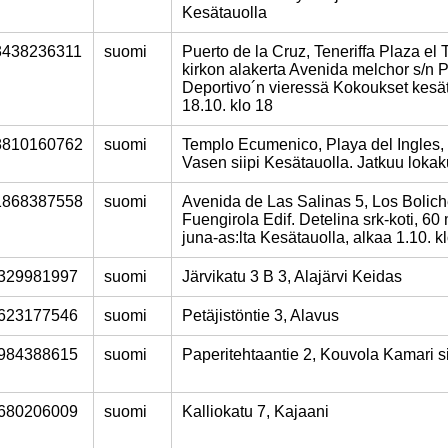
Kesätauolla
3438236311
suomi
Puerto de la Cruz, Teneriffa Plaza el T
kirkon alakerta Avenida melchor s/n 
Deportivo´n vieressä Kokoukset kesät
18.10. klo 18
8810160762
suomi
Templo Ecumenico, Playa del Ingles,
Vasen siipi Kesätauolla. Jatkuu loka
1868387558
suomi
Avenida de Las Salinas 5, Los Bolich
Fuengirola Edif. Detelina srk-koti, 60
juna-as:lta Kesätauolla, alkaa 1.10. k
329981997
suomi
Järvikatu 3 B 3, Alajärvi Keidas
623177546
suomi
Petäjistöntie 3, Alavus
984388615
suomi
Paperitehtaantie 2, Kouvola Kamari s
680206009
suomi
Kalliokatu 7, Kajaani