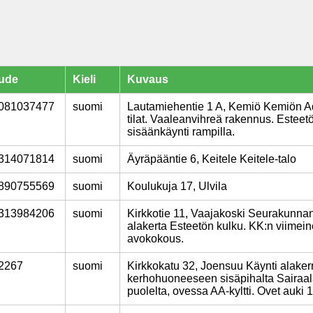
ude
Kieli
Kuvaus
081037477
suomi
Lautamiehentie 1 A, Kemiö Kemiön Ad
tilat. Vaaleanvihreä rakennus. Esteet
sisäänkäynti rampilla.
314071814
suomi
Äyräpääntie 6, Keitele Keitele-talo
890755569
suomi
Koulukuja 17, Ulvila
313984206
suomi
Kirkkotie 11, Vaajakoski Seurakunnan
alakerta Esteetön kulku. KK:n viimei
avokokous.
2267
suomi
Kirkkokatu 32, Joensuu Käynti alaker
kerhohuoneeseen sisäpihalta Sairaa
puolelta, ovessa AA-kyltti. Ovet auki 